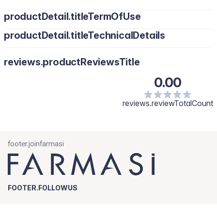
productDetail.titleTermOfUse
productDetail.titleTechnicalDetails
Zobe ščetkajte dvakrat dnevno dve minuti.
reviews.productReviewsTitle
0.00
reviews.reviewTotalCount
footer.joinfarmasi
FOOTER.FOLLOWUS