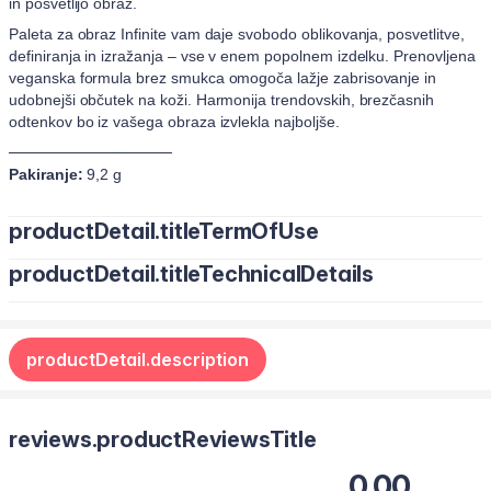
in posvetlijo obraz.
Paleta za obraz Infinite vam daje svobodo oblikovanja, posvetlitve,
definiranja in izražanja – vse v enem popolnem izdelku. Prenovljena
veganska formula brez smukca omogoča lažje zabrisovanje in
udobnejši občutek na koži. Harmonija trendovskih, brezčasnih
odtenkov bo iz vašega obraza izvlekla najboljše.
───────────────
Pakiranje:
9,2 g
productDetail.titleTermOfUse
productDetail.titleTechnicalDetails
FARMASI predstavlja paleto za obraz INFINIT brez smukca –
sodobno klasiko lepote celotnega obraza. Izbrana harmonija
Eyeshadow: (Net Wt.:3g）
brezčasnih odtenkov, zasnovanih za enostavno oblikovanje,
posvetlitev, osvetlitev, definiranje in dvigovanje obraza.
Mica, Magnesium Stearate, Polyethylene, Silica, Boron
productDetail.description
Nova čista formula se brezhibno zlije in ponuja gladko intenzivnost
Nitride, Kaolin,
ter vsestransko umetnost – od nežnih dimenzij do drznih, izraznih
Mineral Oil, 2-Ethylhexyl Palmitate, Dimethicone,
izjav. To je paleta za vse: oči, lica, bronzer, konture in osvetljevanje.
Hydrogenated Polyisobutene,
reviews.productReviewsTitle
Dipentaerythrityl Pentaisononanoate, Octyldodecanol,
Tridecyl Trimellitate,
0.00
Microcrystalline Wax, Dimethicone Crosspolymer, Phenyl