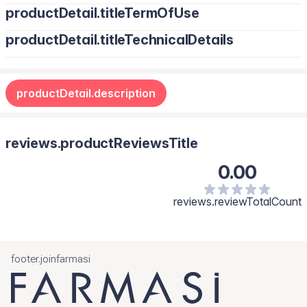
productDetail.titleTermOfUse
productDetail.titleTechnicalDetails
productDetail.description
reviews.productReviewsTitle
0.00
reviews.reviewTotalCount
footer.joinfarmasi