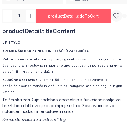
1002559
1002560
productDetail.addToCart
productDetail.titleContent
LIP STYLO
KREMNA ŠMINKA ZA NEGO IN BLEŠČEČ ZAKLJUČEK
Mehka in kremasta tekstura zagotavlja gladek nanos in dolgotrajno udobje.
Zasnovana za enostavno in natančno uporabo, ustnice polepša z naravno
barvo in jih hkrati ohranja vlažne.
KLJUČNE SESTAVINE:
Vitamin E ščiti in ohranja ustnice zdrave, olje
sončničnih semen mehča in vlaži ustnice, mangovo maslo pa neguje in gladi
ustnice.
Ta šminka združuje sodobno geometrijo s funkcionalnostjo za
brezhibno oblikovanje in polnjenje ustnic. Zasnovana je za
natančen nadzor in enostaven nanos.
Kremasta šminka za ustnice 1,8 g