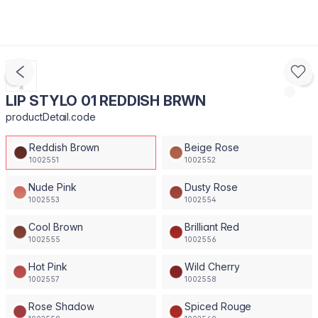
LIP STYLO 01 REDDISH BRWN
productDetail.code
Reddish Brown
Beige Rose
1002551
1002552
Nude Pink
Dusty Rose
1002553
1002554
Cool Brown
Brilliant Red
1002555
1002556
Hot Pink
Wild Cherry
1002557
1002558
Rose Shadow
Spiced Rouge