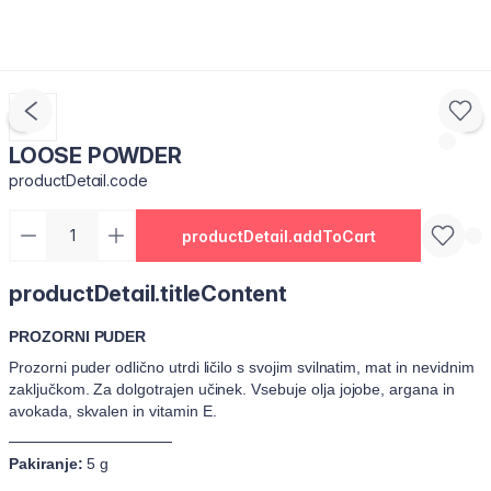
LOOSE POWDER
productDetail.code
productDetail.addToCart
productDetail.titleContent
PROZORNI PUDER
Prozorni puder odlično utrdi ličilo s svojim svilnatim, mat in nevidnim
zaključkom. Za dolgotrajen učinek. Vsebuje olja jojobe, argana in
avokada, skvalen in vitamin E.
───────────────
Pakiranje:
5 g