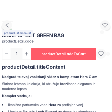
productList.discount
MAKE UP SET GREEN BAG
productDetail.code
productDetail.addToCart
productDetail.titleContent
Nadgradite svoj vsakdanji videz s kompletom Hera Glam
Skrbno izbrana kolekcija, ki združuje brezčasno eleganco in
moderno lepoto.
Komplet vsebuje:
Ikonično parfumsko vodo
Hera
za prefinjen vonj
Maskaro
Double Lash Extend
za drzne in voluminozne