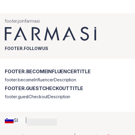
dvig in definicijo brez grudic. Rezultat so drzne, lepe trepalnice, ki so
videti polnejše in se ob vsaki uporabi zdijo negovane.
Mat tekoča šminka 08 Rose Dream:
intenziven barvni nanos z
footer.joinfarmasi
udobno mat teksturo.
FOOTER.FOLLOWUS
FOOTER.BECOMEINFLUENCERTITLE
footer.becomeInfluencerDescription
FOOTER.GUESTCHECKOUTTITLE
footer.guestCheckoutDescription
SI