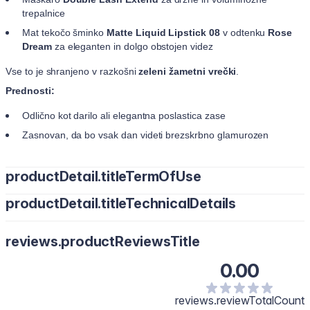
trepalnice
Mat tekočo šminko
Matte Liquid Lipstick 08
v odtenku
Rose
Dream
za eleganten in dolgo obstojen videz
Vse to je shranjeno v razkošni
zeleni žametni vrečki
.
Prednosti:
Odlično kot darilo ali elegantna poslastica zase
Zasnovan, da bo vsak dan videti brezskrbno glamurozen
productDetail.titleTermOfUse
productDetail.titleTechnicalDetails
Maskaro
Double Lash Extend
nanesite od korena trepalnic do
konic, pri čemer dodajte plasti za večji volumen in definirane
trepalnice.
Hera Eau de Parfum (50 ml):
aromatična mešanica cvetličnih in
reviews.productReviewsTitle
lesnih not.
Videz zaključite z mat tekočo šminko v odtenku
08 Rose
Dream
Maskara Double Lash Extend:
, ki jo nanašajte od sredine ustnic navzven za gladek in
naravni voski, kot so čebelji vosek,
0.00
enakomeren zaključek.
karnauba in kandelila, negujejo in ščitijo trepalnice ter zagotavljajo
gladek nanos in prožen oprijem. Ricinusovo olje podpira moč in
reviews.reviewTotalCount
zdravje trepalnic, lahki polimeri pa tvorijo film za dolgotrajno dolžino,