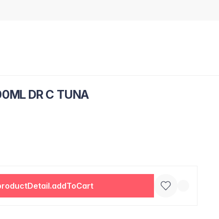
00ML DR C TUNA
productDetail.addToCart