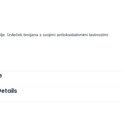
e. Izvleček timijana s svojimi antioksidativnimi lastnostmi
e
etails
te na vlažen obraz. Izogibajte se predelom okrog oči in