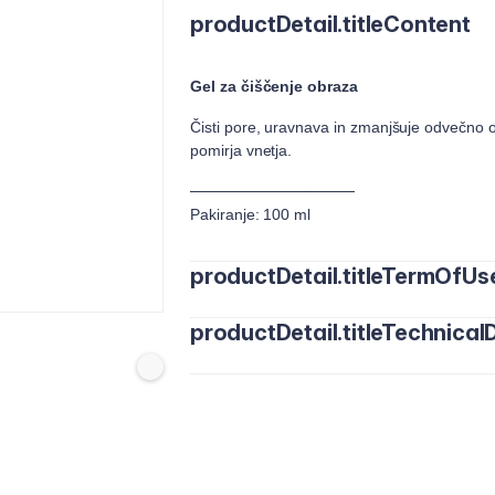
productDetail.titleContent
Gel za čiščenje obraza
Čisti pore, uravnava in zmanjšuje odvečno olj
pomirja vnetja.
───────────────
Pakiranje: 100 ml
productDetail.titleTermOfUs
productDetail.titleTechnicalD
Uporabljajte zjutraj in zvečer. Masiraj
izperite.