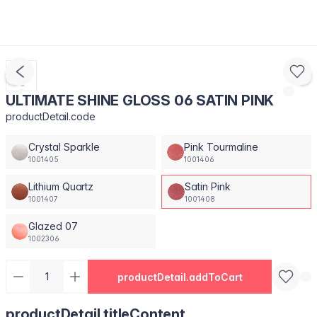
ULTIMATE SHINE GLOSS 06 SATIN PINK
productDetail.code
Crystal Sparkle
Pink Tourmaline
1001405
1001406
Lithium Quartz
Satin Pink
1001407
1001408
Glazed 07
1002306
productDetail.addToCart
productDetail.titleContent