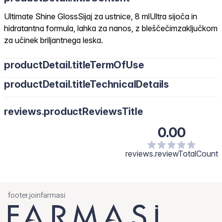
Ultimate Shine GlossSijaj za ustnice, 8 mlUltra sijoča in
hidratantna formula, lahka za nanos, z bleščečimzaključkom
za učinek briljantnega leska.
productDetail.titleTermOfUse
productDetail.titleTechnicalDetails
reviews.productReviewsTitle
0.00
reviews.reviewTotalCount
footer.joinfarmasi